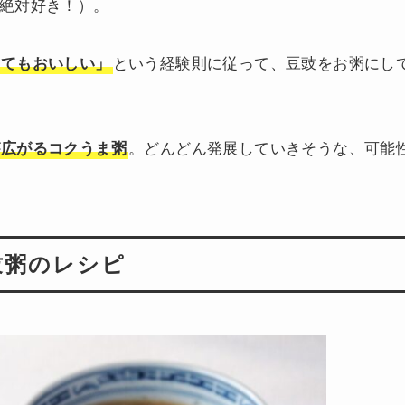
絶対好き！）。
してもおいしい」
という経験則に従って、豆豉をお粥にし
が広がるコクうま粥
。どんどん発展していきそうな、可能
豉粥のレシピ