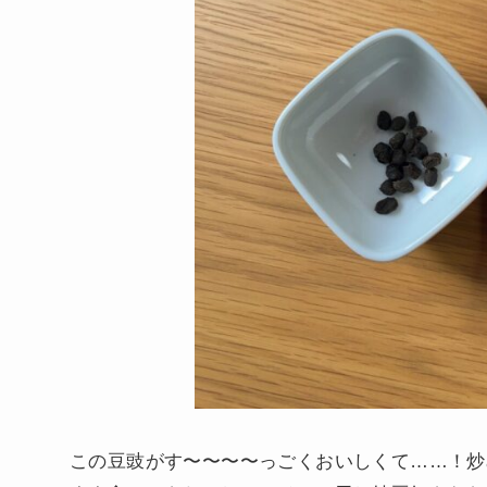
この豆豉がす〜〜〜〜っごくおいしくて……！炒