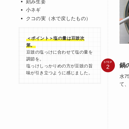
刻み生姜
小ネギ
クコの実（水で戻したもの）
＜ポイント＞塩の量は豆豉次
第。
豆豉の塩っけに合わせて塩の量を
調節を。
STEP
鍋
塩っけしっかりめの方が豆豉の旨
味が引き立つように感じました。
水7
て