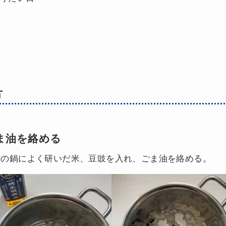
方
ま油を絡める
手の鍋によく研いだ米、豆豉を入れ、ごま油を絡める。