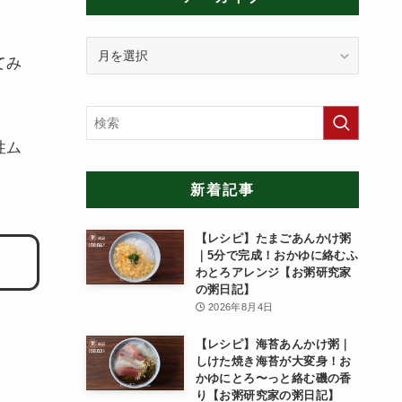
ア
てみ
ー
カ
イ
ブ
性ム
新着記事
【レシピ】たまごあんかけ粥
｜5分で完成！おかゆに絡むふ
わとろアレンジ【お粥研究家
の粥日記】
2026年8月4日
【レシピ】海苔あんかけ粥｜
しけた焼き海苔が大変身！お
かゆにとろ〜っと絡む磯の香
り【お粥研究家の粥日記】