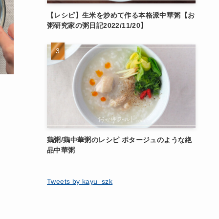
【レシピ】生米を炒めて作る本格派中華粥【お
粥研究家の粥日記2022/11/20】
し
鶏粥/鶏中華粥のレシピ ポタージュのような絶
品中華粥
Tweets by kayu_szk