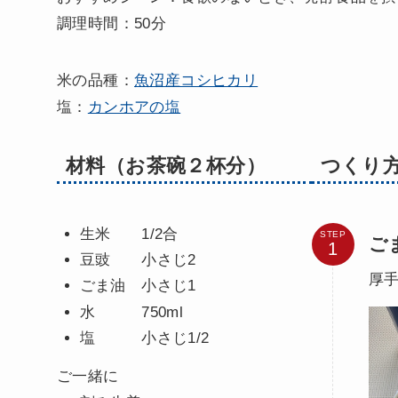
調理時間：50分
米の品種：
魚沼産コシヒカリ
塩：
カンホアの塩
材料（お茶碗２杯分）
つくり
生米 1/2合
STEP
ご
豆豉 小さじ2
厚
ごま油 小さじ1
水 750ml
塩 小さじ1/2
ご一緒に