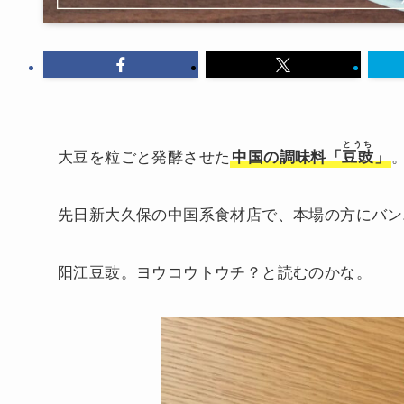
とうち
大豆を粒ごと発酵させた
中国の調味料「
豆豉
」
先日新大久保の中国系食材店で、本場の方にバン
阳江豆豉。ヨウコウトウチ？と読むのかな。