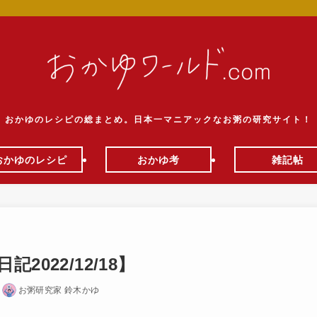
おかゆのレシピの総まとめ。日本一マニアックなお粥の研究サイト！
おかゆのレシピ
おかゆ考
雑記帖
022/12/18】
お粥研究家 鈴木かゆ