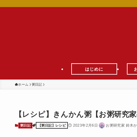
はじめに
ホーム
粥日記
【レシピ】きんかん粥【お粥研究家の粥日
2023年2月6日
お粥研究家 鈴木
粥日記
【粥日記】レシピ