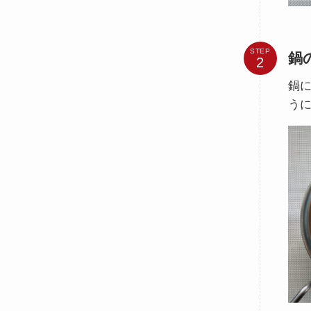
STEP
鍋
鍋に
う