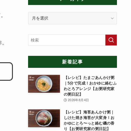
ア
て。
ー
カ
イ
ブ
非。
新着記事
【レシピ】たまごあんかけ粥
｜5分で完成！おかゆに絡むふ
わとろアレンジ【お粥研究家
の粥日記】
2026年8月4日
【レシピ】海苔あんかけ粥｜
しけた焼き海苔が大変身！お
かゆにとろ〜っと絡む磯の香
り【お粥研究家の粥日記】