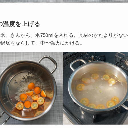
の温度を上げる
米、きんかん、水750mlを入れる。具材のかたよりがな
に鍋底をならして、中〜強火にかける。