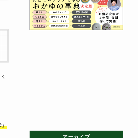
っく
味」
アーカイブ