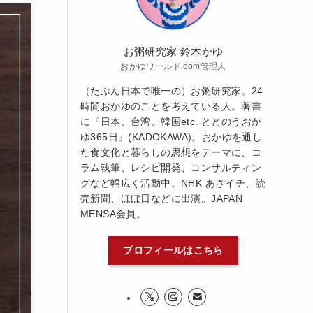
お粥研究家 鈴木かゆ
おかゆワールド.com管理人
（たぶん日本で唯一の）お粥研究家。24
時間おかゆのことを考えている人。著書
に『日本、台湾、韓国etc. ととのうおか
ゆ365日』(KADOKAWA)。おかゆを通し
た食文化と暮らしの思想をテーマに、コ
ラム執筆、レシピ開発、コンサルティン
グなど幅広く活動中。NHK あさイチ、読
売新聞、ほぼ日などに出演。JAPAN
MENSA会員。
プロフィールはこちら