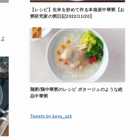
【レシピ】生米を炒めて作る本格派中華粥【お
粥研究家の粥日記2022/11/20】
いよ
鶏粥/鶏中華粥のレシピ ポタージュのような絶
品中華粥
Tweets by kayu_szk