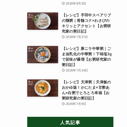
2026年8月3日
【レシピ】手羽中スペアリブ
の鶏粥｜骨髄コク×わさびの
キリッとアクセント【お粥研
究家の粥日記】
2026年7月27日
【レシピ】豚ニラ中華粥｜ご
ま油乳化の中華粥！下味塩3g
で旨味が爆増【お粥研究家の
粥日記】
2026年7月14日
【レシピ】天津粥｜天津飯の
おかゆ版！かにたま×甘酢あ
ん×白粥でとろとろ幸福【お
粥研究家の粥日記】
2026年7月9日
人気記事