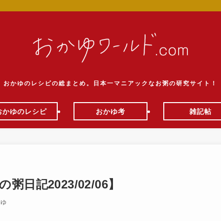
おかゆのレシピの総まとめ。日本一マニアックなお粥の研究サイト！
おかゆのレシピ
おかゆ考
雑記帖
記2023/02/06】
かゆ