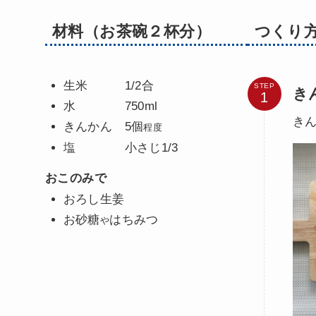
材料（お茶碗２杯分）
つくり
生米 1/2合
STEP
き
水 750ml
き
きんかん 5個
程度
塩 小さじ1/3
おこのみで
おろし生姜
お砂糖
はちみつ
や