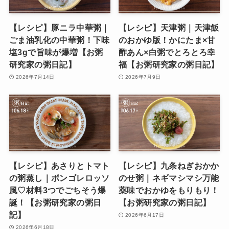
【レシピ】豚ニラ中華粥｜
【レシピ】天津粥｜天津飯
ごま油乳化の中華粥！下味
のおかゆ版！かにたま×甘
塩3gで旨味が爆増【お粥
酢あん×白粥でとろとろ幸
研究家の粥日記】
福【お粥研究家の粥日記】
2026年7月14日
2026年7月9日
【レシピ】あさりとトマト
【レシピ】九条ねぎおかか
の粥蒸し｜ボンゴレロッソ
のせ粥｜ネギマシマシ万能
風♡材料3つでごちそう爆
薬味でおかゆをもりもり！
誕！【お粥研究家の粥日
【お粥研究家の粥日記】
記】
2026年6月17日
2026年6月18日