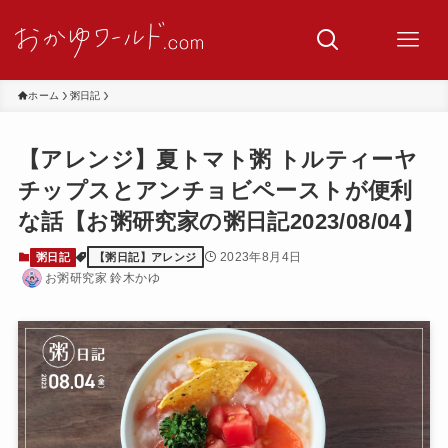
ホーム
粥日記
【アレンジ】夏トマト粥 トルティーヤ
チップスとアンチョビペーストが便利
な話【お粥研究家の粥日記2023/08/04】
2023年8月4日
粥日記
【粥日記】アレンジ
お粥研究家 鈴木かゆ