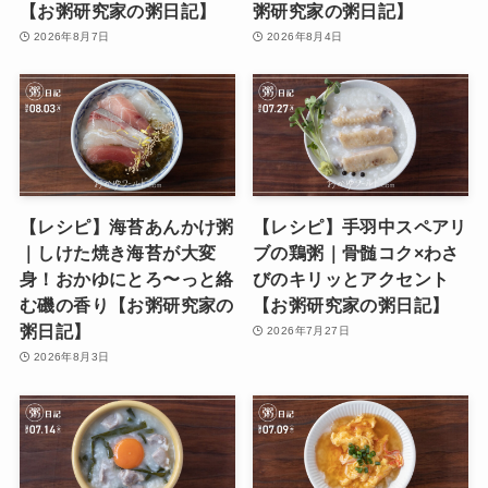
【お粥研究家の粥日記】
粥研究家の粥日記】
2026年8月7日
2026年8月4日
【レシピ】海苔あんかけ粥
【レシピ】手羽中スペアリ
｜しけた焼き海苔が大変
ブの鶏粥｜骨髄コク×わさ
身！おかゆにとろ〜っと絡
びのキリッとアクセント
む磯の香り【お粥研究家の
【お粥研究家の粥日記】
粥日記】
2026年7月27日
2026年8月3日