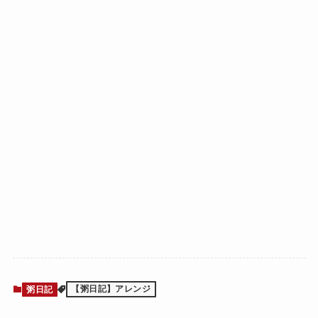
粥日記
【粥日記】アレンジ