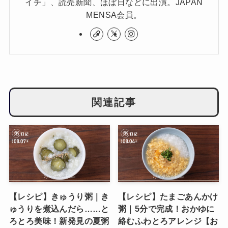
イチ」、読売新聞、ほぼ日などに出演。JAPAN
MENSA会員。
関連記事
【レシピ】きゅうり粥｜き
【レシピ】たまごあんかけ
ゅうりを煮込んだら……と
粥｜5分で完成！おかゆに
ろとろ美味！新発見の夏粥
絡むふわとろアレンジ【お