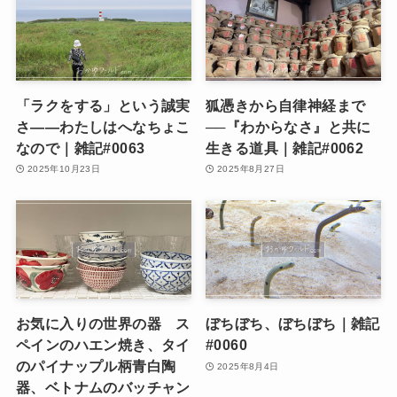
「ラクをする」という誠実
狐憑きから自律神経まで
さ——わたしはへなちょこ
──『わからなさ』と共に
なので｜雑記#0063
生きる道具｜雑記#0062
2025年10月23日
2025年8月27日
お気に入りの世界の器 ス
ぼちぼち、ぼちぼち｜雑記
ペインのハエン焼き、タイ
#0060
のパイナップル柄青白陶
2025年8月4日
器、ベトナムのバッチャン