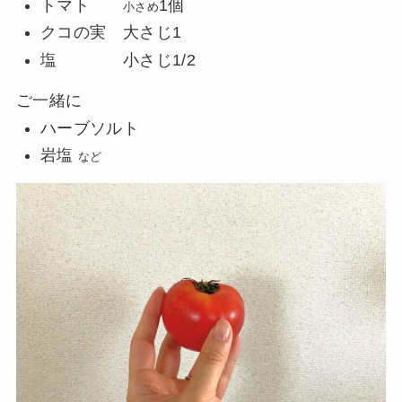
トマト
1個
小さめ
クコの実 大さじ1
塩 小さじ1/2
ご一緒に
ハーブソルト
岩塩
など