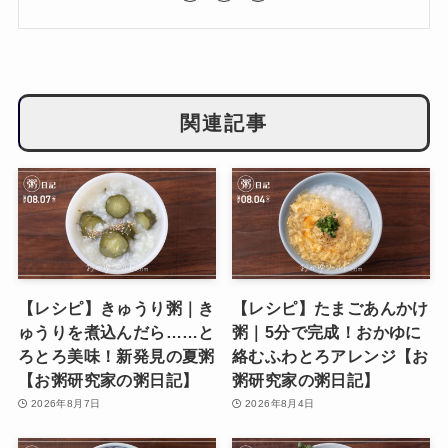
関連記事
【レシピ】きゅうり粥｜き
【レシピ】たまごあんかけ
ゅうりを煮込んだら……と
粥｜5分で完成！おかゆに
ろとろ美味！新発見の夏粥
絡むふわとろアレンジ【お
【お粥研究家の粥日記】
粥研究家の粥日記】
2026年8月7日
2026年8月4日