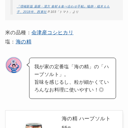
『増補新版 薬膳・漢方 食材＆食べ合わせ手帖』喩静・植木もも
子、2018年、西東社
P.103「トマト」より
米の品種：
会津産コシヒカリ
塩：
海の精
我が家の定番塩「海の精」の「ハ
ーブソルト」。
旨味を感じるし、粒が細かくてい
ろんなお料理に使いやすい！◎
海の精 ハーブソルト
55g