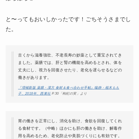
と〜ってもおいしかったです！ごちそうさまでし
た。
古くから滋養強壮、不老長寿の妙薬として重宝されてき
ました。薬膳では、肝と腎の機能を高めるとされ、体を
丈夫にし、視力を回復させたり、老化を遅らせるなどの
働きがあります。
『増補新版 薬膳・漢方 食材＆食べ合わせ手帖』喩静・植木もも
子、2018年、西東社
P.30「枸杞の実」より
胃の働きを正常にし、消化を助け、食欲を回復してくれ
る食材です。（中略）ほかにも肝の働きを助け、解毒作
用を高めるため、老化防止や美肌づくりにも有効です。