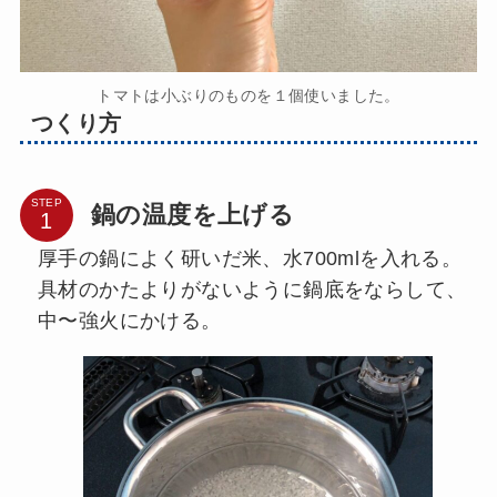
トマトは小ぶりのものを１個使いました。
つくり方
STEP
鍋の温度を上げる
厚手の鍋によく研いだ米、水700mlを入れる。
具材のかたよりがないように鍋底をならして、
中〜強火にかける。