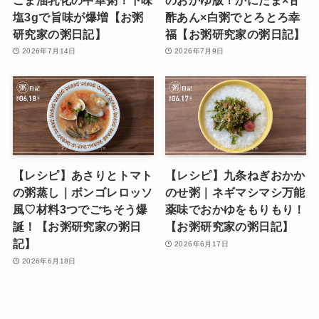
塩3gで旨味が爆増【お粥
酢あん×白粥でとろとろ幸
研究家の粥日記】
福【お粥研究家の粥日記】
2026年7月14日
2026年7月9日
【レシピ】あさりとトマト
【レシピ】九条ねぎおかか
の粥蒸し｜ボンゴレロッソ
のせ粥｜ネギマシマシ万能
風♡材料3つでごちそう爆
薬味でおかゆをもりもり！
誕！【お粥研究家の粥日
【お粥研究家の粥日記】
記】
2026年6月17日
2026年6月18日