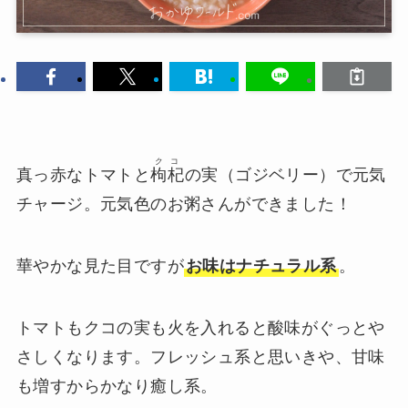
クコ
真っ赤なトマトと
枸杞
の実（ゴジベリー）で元気
チャージ。元気色のお粥さんができました！
華やかな見た目ですが
お味はナチュラル系
。
トマトもクコの実も火を入れると酸味がぐっとや
さしくなります。フレッシュ系と思いきや、甘味
も増すからかなり癒し系。