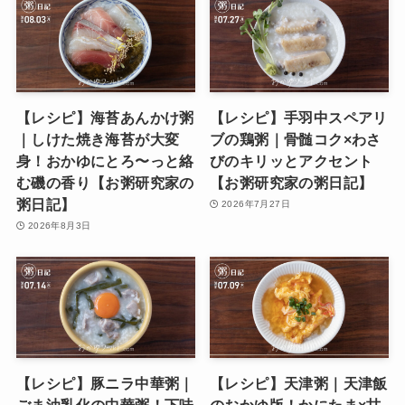
【レシピ】海苔あんかけ粥
【レシピ】手羽中スペアリ
｜しけた焼き海苔が大変
ブの鶏粥｜骨髄コク×わさ
身！おかゆにとろ〜っと絡
びのキリッとアクセント
む磯の香り【お粥研究家の
【お粥研究家の粥日記】
粥日記】
2026年7月27日
2026年8月3日
【レシピ】豚ニラ中華粥｜
【レシピ】天津粥｜天津飯
ごま油乳化の中華粥！下味
のおかゆ版！かにたま×甘