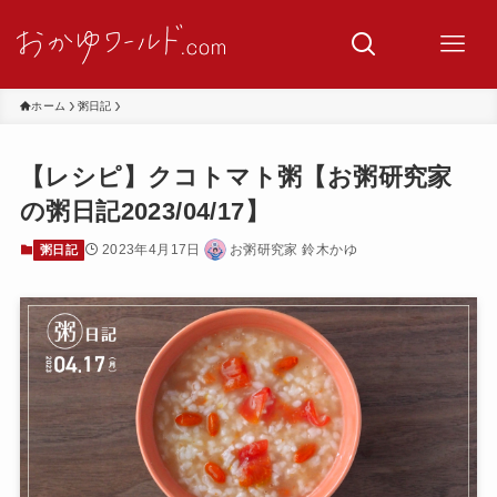
ホーム
粥日記
【レシピ】クコトマト粥【お粥研究家
の粥日記2023/04/17】
2023年4月17日
お粥研究家 鈴木かゆ
粥日記