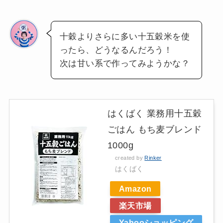
十穀よりさらに多い十五穀米を使
ったら、どうなるんだろう！
次は甘い系で作ってみようかな？
はくばく 業務用十五穀
ごはん もち麦ブレンド
1000g
created by
Rinker
はくばく
Amazon
楽天市場
Yahooショッピング