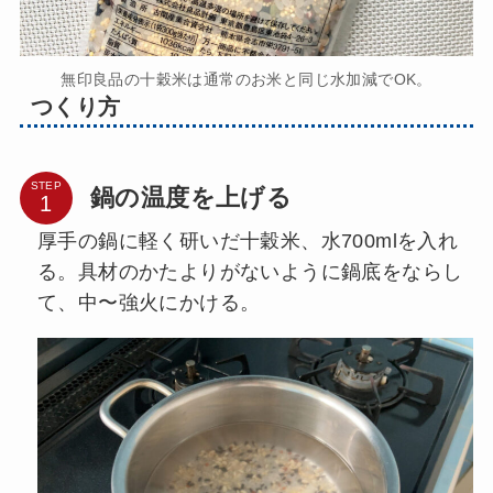
無印良品の十穀米は通常のお米と同じ水加減でOK。
つくり方
STEP
鍋の温度を上げる
厚手の鍋に軽く研いだ十穀米、水700mlを入れ
る。具材のかたよりがないように鍋底をならし
て、中〜強火にかける。