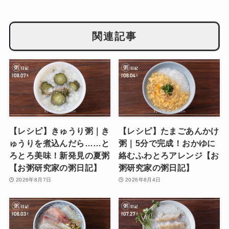
関連記事
【レシピ】きゅうり粥｜き
【レシピ】たまごあんかけ
ゅうりを煮込んだら……と
粥｜5分で完成！おかゆに
ろとろ美味！新発見の夏粥
絡むふわとろアレンジ【お
【お粥研究家の粥日記】
粥研究家の粥日記】
2026年8月7日
2026年8月4日