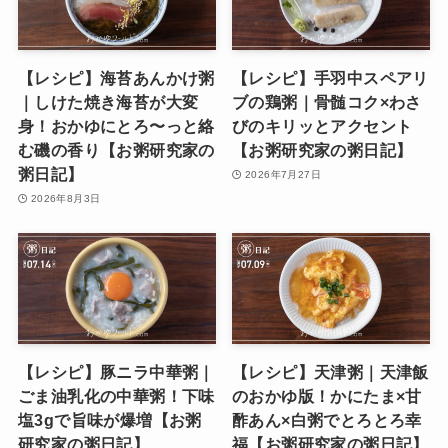
【レシピ】海苔あんかけ粥
【レシピ】手羽中スペアリ
｜しけた焼き海苔が大変
ブの鶏粥｜骨髄コク×わさ
身！おかゆにとろ〜っと絡
びのキリッとアクセント
む磯の香り【お粥研究家の
【お粥研究家の粥日記】
粥日記】
2026年7月27日
2026年8月3日
【レシピ】豚ニラ中華粥｜
【レシピ】天津粥｜天津飯
ごま油乳化の中華粥！下味
のおかゆ版！かにたま×甘
塩3gで旨味が爆増【お粥
酢あん×白粥でとろとろ幸
研究家の粥日記】
福【お粥研究家の粥日記】