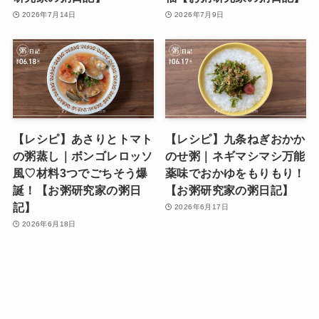
2026年7月14日
2026年7月9日
【レシピ】あさりとトマト
【レシピ】九条ねぎおかか
の粥蒸し｜ボンゴレロッソ
のせ粥｜ネギマシマシ万能
風♡材料3つでごちそう爆
薬味でおかゆをもりもり！
誕！【お粥研究家の粥日
【お粥研究家の粥日記】
記】
2026年6月17日
2026年6月18日