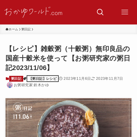
ホーム
粥日記
【レシピ】雑穀粥（十穀粥）無印良品の
国産十穀米を使って【お粥研究家の粥日
記2023/11/06】
2023年11月6日
2023年11月7日
粥日記
【粥日記】レシピ
お粥研究家 鈴木かゆ