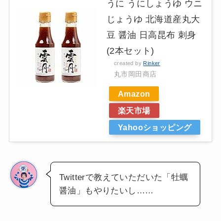
うに うにしょうゆ ウニ
じょうゆ 北海道産丸大
豆 醤油 日高昆布 刺身
(2本セット)
created by
Rinker
丸市岡田商店
Amazon
楽天市場
Yahooショッピング
Twitterで教えていただいた「牡蠣
醤油」もやりたいし……