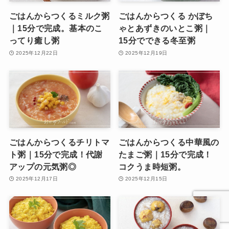
ごはんからつくるミルク粥
ごはんからつくる かぼち
｜15分で完成。基本のこ
ゃとあずきのいとこ粥｜
ってり癒し粥
15分でできる冬至粥
2025年12月22日
2025年12月19日
ごはんからつくるチリトマ
ごはんからつくる中華風の
ト粥｜15分で完成！代謝
たまご粥｜15分で完成！
アップの元気粥◎
コクうま時短粥。
2025年12月17日
2025年12月15日