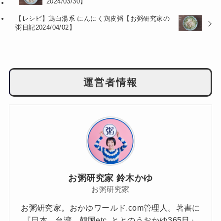
2024/03/30】
【レシピ】鶏白湯系 にんにく鶏皮粥【お粥研究家の
粥日記2024/04/02】
運営者情報
お粥研究家 鈴木かゆ
お粥研究家
お粥研究家。おかゆワールド.com管理人。著書に
『日本、台湾、韓国etc. ととのうおかゆ365日』