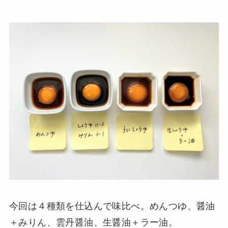
今回は４種類を仕込んで味比べ。めんつゆ、醤油
＋みりん、雲丹醤油、生醤油＋ラー油。