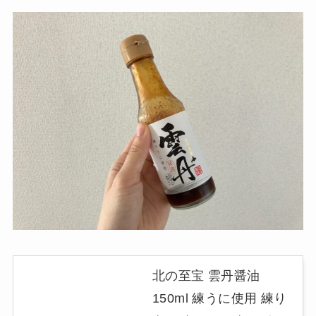
北の至宝 雲丹醤油
150ml 練うに使用 練り