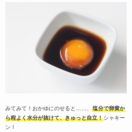
みてみて！おかゆにのせると……、
塩分で卵黄か
ら程よく水分が抜けて、きゅっと自立！
シャキー
ン！