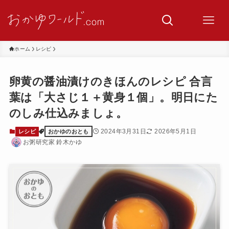
ホーム
レシピ
卵黄の醤油漬けのきほんのレシピ 合言
葉は「大さじ１＋黄身１個」。明日にた
のしみ仕込みましょ。
2024年3月31日
2026年5月1日
レシピ
おかゆのおとも
お粥研究家 鈴木かゆ