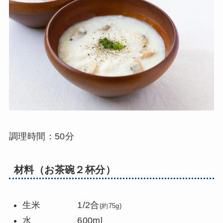
調理時間：50分
材料（お茶碗２杯分）
生米 1/2合
(約75g)
水 600ml