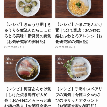
【レシピ】きゅうり粥｜き
【レシピ】たまごあんかけ
ゅうりを煮込んだら……と
粥｜5分で完成！おかゆに
ろとろ美味！新発見の夏粥
絡むふわとろアレンジ【お
【お粥研究家の粥日記】
粥研究家の粥日記】
2026年8月7日
2026年8月4日
【レシピ】海苔あんかけ粥
【レシピ】手羽中スペアリ
｜しけた焼き海苔が大変
ブの鶏粥｜骨髄コク×わさ
身！おかゆにとろ〜っと絡
びのキリッとアクセント
む磯の香り【お粥研究家の
【お粥研究家の粥日記】