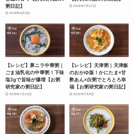
粥日記】
2026年7月27日
2026年8月3日
【レシピ】豚ニラ中華粥｜
【レシピ】天津粥｜天津飯
ごま油乳化の中華粥！下味
のおかゆ版！かにたま×甘
塩3gで旨味が爆増【お粥
酢あん×白粥でとろとろ幸
研究家の粥日記】
福【お粥研究家の粥日記】
2026年7月14日
2026年7月9日