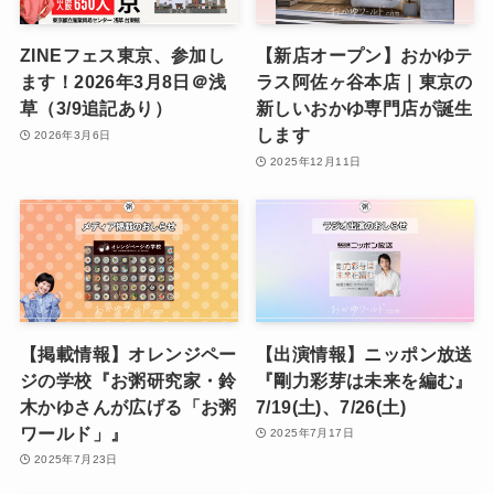
ZINEフェス東京、参加し
【新店オープン】おかゆテ
ます！2026年3月8日＠浅
ラス阿佐ヶ谷本店｜東京の
草（3/9追記あり）
新しいおかゆ専門店が誕生
します
2026年3月6日
2025年12月11日
【掲載情報】オレンジペー
【出演情報】ニッポン放送
ジの学校『お粥研究家・鈴
『剛力彩芽は未来を編む』
木かゆさんが広げる「お粥
7/19(土)、7/26(土)
ワールド」』
2025年7月17日
2025年7月23日