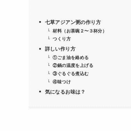
七草アジアン粥の作り方
材料（お茶碗２〜３杯分）
つくり方
詳しい作り方
①ごま油を絡める
②鍋の温度を上げる
③ぐるぐる煮込む
④味つけ
気になるお味は？