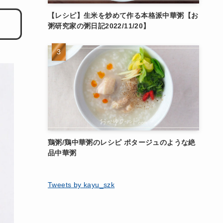
【レシピ】生米を炒めて作る本格派中華粥【お
粥研究家の粥日記2022/11/20】
鶏粥/鶏中華粥のレシピ ポタージュのような絶
品中華粥
Tweets by kayu_szk