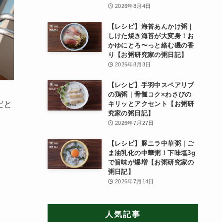
2026年8月4日
【レシピ】海苔あんかけ粥｜
しけた焼き海苔が大変身！お
かゆにとろ〜っと絡む磯の香
り【お粥研究家の粥日記】
2026年8月3日
【レシピ】手羽中スペアリブ
の鶏粥｜骨髄コク×わさびの
だと
キリッとアクセント【お粥研
究家の粥日記】
2026年7月27日
【レシピ】豚ニラ中華粥｜ご
ま油乳化の中華粥！下味塩3g
で旨味が爆増【お粥研究家の
粥日記】
2026年7月14日
人気記事