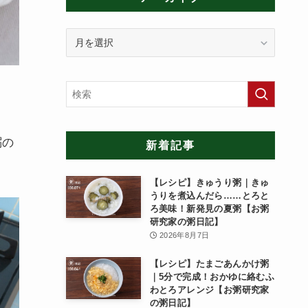
ア
ー
カ
イ
ブ
粥の
新着記事
【レシピ】きゅうり粥｜きゅ
うりを煮込んだら……とろと
ろ美味！新発見の夏粥【お粥
研究家の粥日記】
2026年8月7日
【レシピ】たまごあんかけ粥
｜5分で完成！おかゆに絡むふ
わとろアレンジ【お粥研究家
の粥日記】