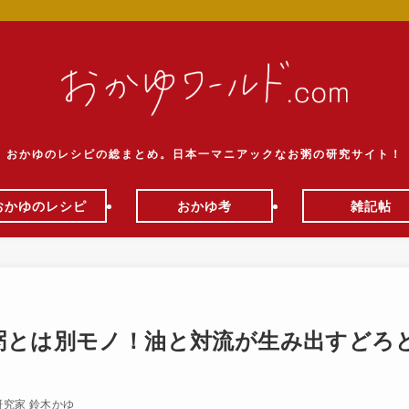
おかゆのレシピの総まとめ。日本一マニアックなお粥の研究サイト！
おかゆのレシピ
おかゆ考
雑記帖
粥とは別モノ！油と対流が生み出すどろ
研究家 鈴木かゆ