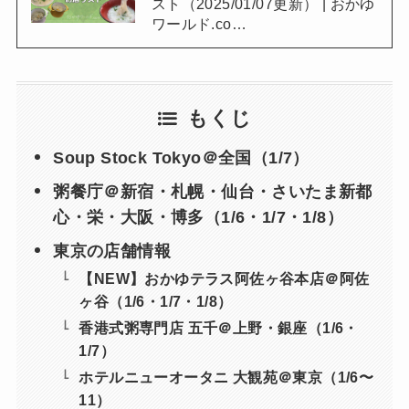
スト（2025/01/07更新） | おかゆ
ワールド.co…
もくじ
Soup Stock Tokyo＠全国（1/7）
粥餐庁＠新宿・札幌・仙台・さいたま新都
心・栄・大阪・博多（1/6・1/7・1/8）
東京の店舗情報
【NEW】おかゆテラス阿佐ヶ谷本店＠阿佐
ヶ谷（1/6・1/7・1/8）
香港式粥専門店 五千＠上野・銀座（1/6・
1/7）
ホテルニューオータニ 大観苑＠東京（1/6〜
11）