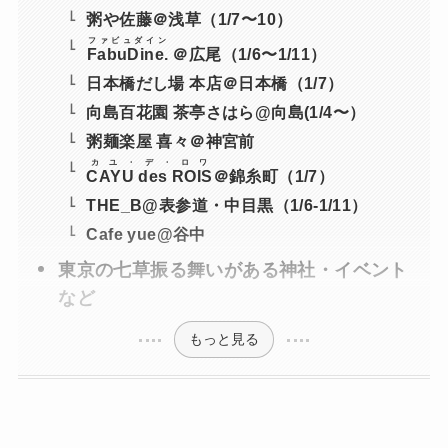
粥や佐藤＠浅草（1/7〜10）
ファビュダイン
FabuDine.
＠広尾（1/6〜1/11）
日本橋だし場 本店＠日本橋（1/7）
向島百花園 茶亭さはら@向島(1/4〜）
粥麺楽屋 喜々＠神宮前
カユ・デ・ロワ
CAYU des ROIS
＠錦糸町（1/7）
THE_B@表参道・中目黒（1/6-1/11）
Cafe yue@谷中
東京の七草振る舞いがある神社・イベント
など
もっと見る