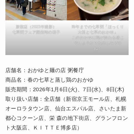
新宿店（2023年撮影）
昨年までの七草粥「ほっくり
七草粥フェア開催時の様子
大根と七草のおかゆ」
このおかゆに鶏が加わる感じ
でしょうか？たのしみです
ね！
店舗名：おかゆと麺の店
粥餐庁
商品名：春の七草と蒸し鶏のおかゆ
販売期間：2026年1月6日(火)、7日(水)、8日(木)
取り扱い店舗：全店舗（新宿京王モール店、札幌
オーロラタウン店、仙台エスパル店、さいたま新
都心コクーン店、栄 森の地下街店、グランフロン
ト大阪店、ＫＩＴＴＥ博多店）