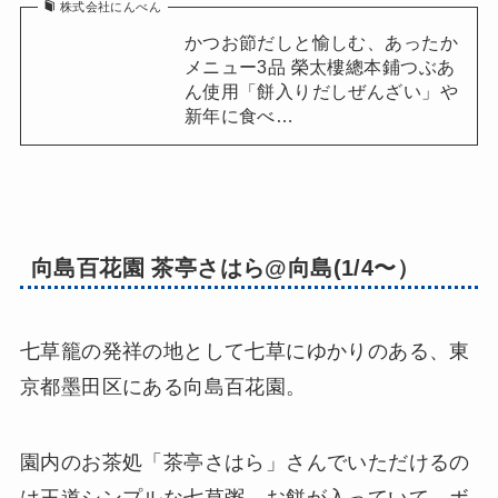
株式会社にんべん
かつお節だしと愉しむ、あったか
メニュー3品 榮太樓總本鋪つぶあ
ん使用「餅入りだしぜんざい」や
新年に食べ…
向島百花園 茶亭さはら@向島(1/4〜）
七草籠の発祥の地として七草にゆかりのある、東
京都墨田区にある向島百花園。
園内のお茶処「茶亭さはら」さんでいただけるの
は王道シンプルな七草粥。お餅が入っていて、ボ