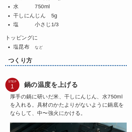
水 750ml
干しにんじん 5g
塩 小さじ1/3
トッピングに
塩昆布
など
つくり方
STEP
鍋の温度を上げる
厚手の鍋に研いだ米、干しにんじん、水750ml
を入れる。具材のかたよりがないように鍋底を
ならして、中〜強火にかける。