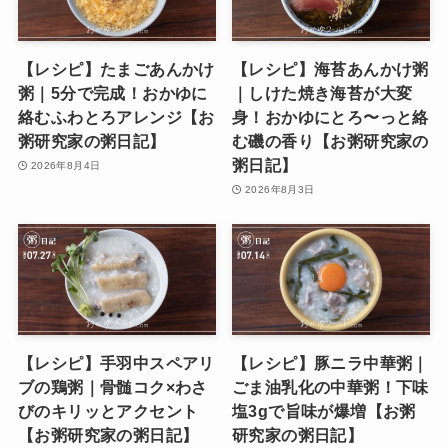
【レシピ】たまごあんかけ
【レシピ】海苔あんかけ粥
粥｜5分で完成！おかゆに
｜しけた焼き海苔が大変
絡むふわとろアレンジ【お
身！おかゆにとろ〜っと絡
粥研究家の粥日記】
む磯の香り【お粥研究家の
粥日記】
2026年8月4日
2026年8月3日
【レシピ】手羽中スペアリ
【レシピ】豚ニラ中華粥｜
ブの鶏粥｜骨髄コク×わさ
ごま油乳化の中華粥！下味
びのキリッとアクセント
塩3gで旨味が爆増【お粥
【お粥研究家の粥日記】
研究家の粥日記】