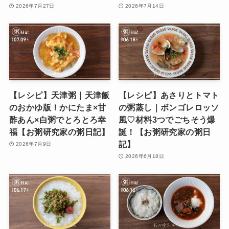
2026年7月27日
2026年7月14日
【レシピ】天津粥｜天津飯
【レシピ】あさりとトマト
のおかゆ版！かにたま×甘
の粥蒸し｜ボンゴレロッソ
酢あん×白粥でとろとろ幸
風♡材料3つでごちそう爆
福【お粥研究家の粥日記】
誕！【お粥研究家の粥日
記】
2026年7月9日
2026年6月18日