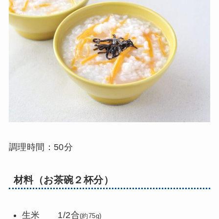
調理時間：50分
材料（お茶碗２杯分）
生米 1/2合
(約75g)