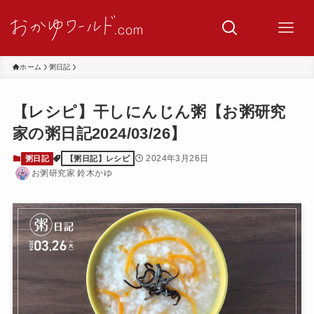
ホーム
粥日記
【レシピ】干しにんじん粥【お粥研究
家の粥日記2024/03/26】
2024年3月26日
粥日記
【粥日記】レシピ
お粥研究家 鈴木かゆ