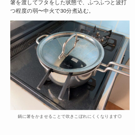
箸を渡してフタをした状態で、ふつふつと波打
つ程度の弱〜中火で30分煮込む。
鍋に箸をかませることで吹きこぼれにくくなります◎