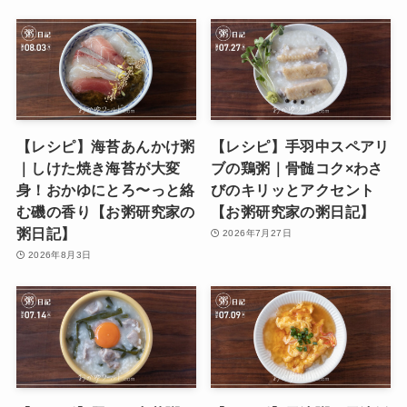
【レシピ】海苔あんかけ粥
【レシピ】手羽中スペアリ
｜しけた焼き海苔が大変
ブの鶏粥｜骨髄コク×わさ
身！おかゆにとろ〜っと絡
びのキリッとアクセント
む磯の香り【お粥研究家の
【お粥研究家の粥日記】
粥日記】
2026年7月27日
2026年8月3日