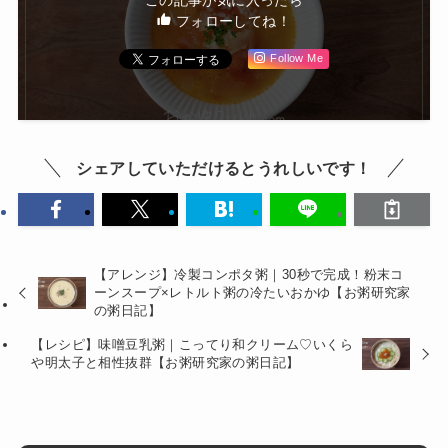
この記事が気に入ったら
フォローしてね！
Follow Me
シェアしていただけるとうれしいです！
【アレンジ】冷製コンポタ粥｜30秒で完成！粉末コ
ーンスープ×レトルト粥の冷たいおかゆ【お粥研究家
の粥日記】
【レシピ】味噌豆乳粥｜こってり和クリーム♡いくら
や明太子と相性抜群【お粥研究家の粥日記】