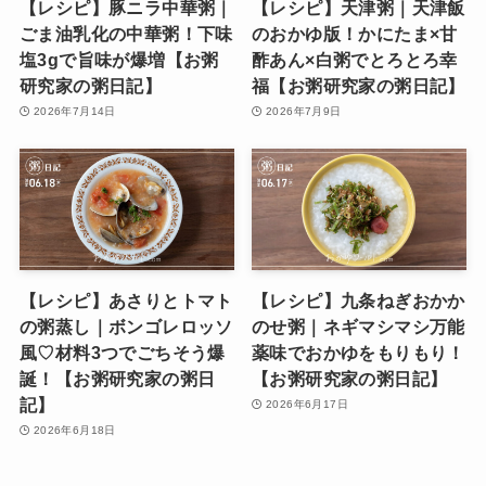
【レシピ】豚ニラ中華粥｜
【レシピ】天津粥｜天津飯
ごま油乳化の中華粥！下味
のおかゆ版！かにたま×甘
塩3gで旨味が爆増【お粥
酢あん×白粥でとろとろ幸
研究家の粥日記】
福【お粥研究家の粥日記】
2026年7月14日
2026年7月9日
【レシピ】あさりとトマト
【レシピ】九条ねぎおかか
の粥蒸し｜ボンゴレロッソ
のせ粥｜ネギマシマシ万能
風♡材料3つでごちそう爆
薬味でおかゆをもりもり！
誕！【お粥研究家の粥日
【お粥研究家の粥日記】
記】
2026年6月17日
2026年6月18日