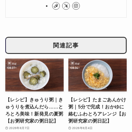
関連記事
【レシピ】きゅうり粥｜き
【レシピ】たまごあんかけ
ゅうりを煮込んだら……と
粥｜5分で完成！おかゆに
ろとろ美味！新発見の夏粥
絡むふわとろアレンジ【お
【お粥研究家の粥日記】
粥研究家の粥日記】
2026年8月7日
2026年8月4日