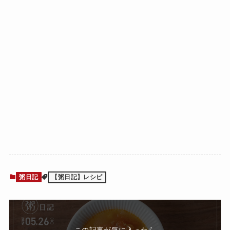
粥日記
【粥日記】レシピ