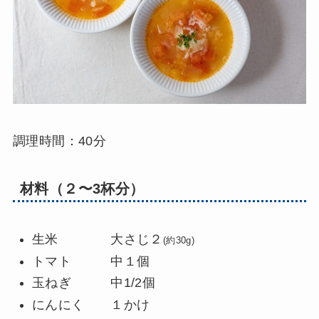
調理時間：40分
材料（２〜3杯分）
生米 大さじ２
(約30g)
トマト 中１個
玉ねぎ 中1/2個
にんにく １かけ