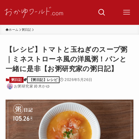
ホーム
粥日記
【レシピ】トマトと玉ねぎのスープ粥
｜ミネストローネ風の洋風粥！パンと
一緒に是非【お粥研究家の粥日記】
2026年5月26日
粥日記
【粥日記】レシピ
お粥研究家 鈴木かゆ