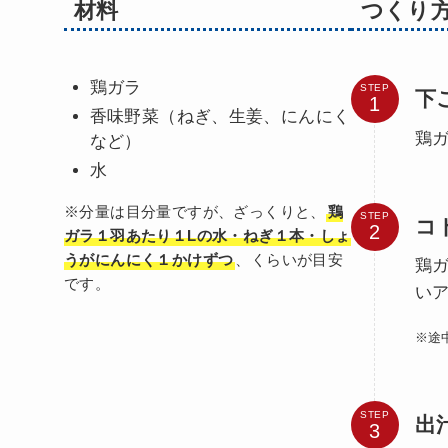
材料
つくり
鶏ガラ
STEP
下
香味野菜（ねぎ、生姜、にんにく
鶏
など）
水
※分量は目分量ですが、ざっくりと、
鶏
STEP
コ
ガラ１羽あたり１Lの水・ねぎ１本・しょ
うがにんにく１かけずつ
、くらいが目安
鶏
です。
い
※途
STEP
出