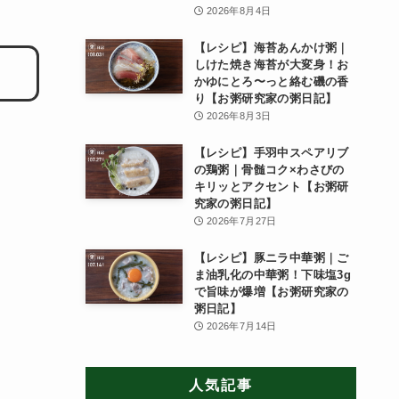
2026年8月4日
【レシピ】海苔あんかけ粥｜
しけた焼き海苔が大変身！お
かゆにとろ〜っと絡む磯の香
り【お粥研究家の粥日記】
2026年8月3日
【レシピ】手羽中スペアリブ
の鶏粥｜骨髄コク×わさびの
キリッとアクセント【お粥研
究家の粥日記】
2026年7月27日
【レシピ】豚ニラ中華粥｜ご
ま油乳化の中華粥！下味塩3g
で旨味が爆増【お粥研究家の
粥日記】
2026年7月14日
人気記事