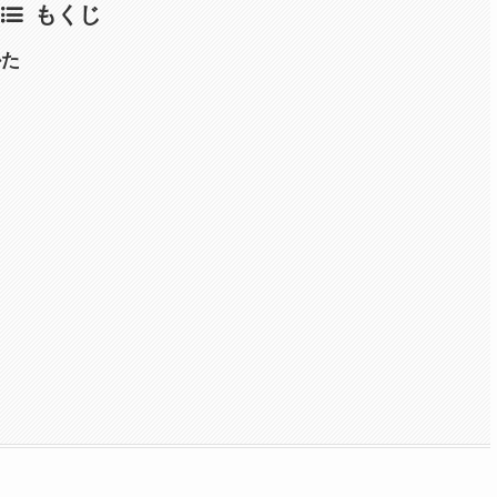
もくじ
かた