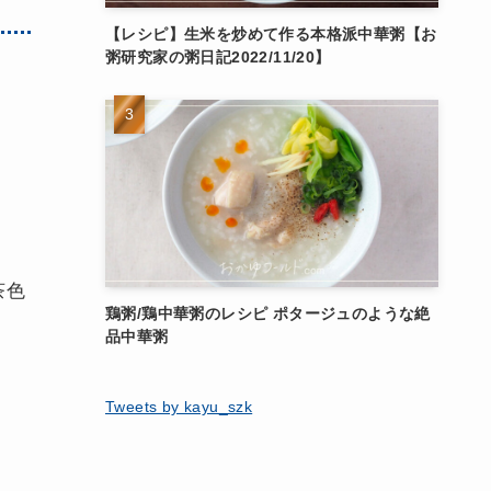
【レシピ】生米を炒めて作る本格派中華粥【お
粥研究家の粥日記2022/11/20】
茶色
鶏粥/鶏中華粥のレシピ ポタージュのような絶
品中華粥
Tweets by kayu_szk