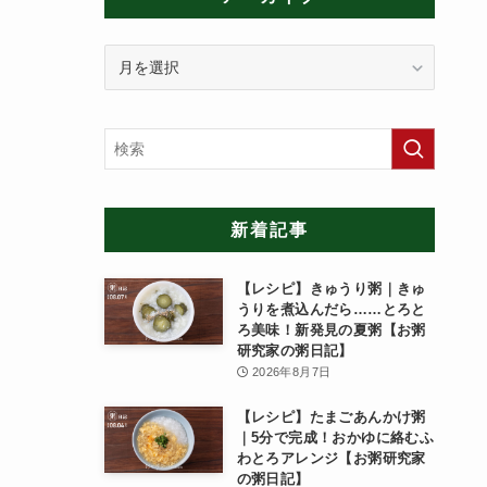
ア
ー
カ
イ
ブ
新着記事
【レシピ】きゅうり粥｜きゅ
うりを煮込んだら……とろと
ろ美味！新発見の夏粥【お粥
研究家の粥日記】
2026年8月7日
【レシピ】たまごあんかけ粥
｜5分で完成！おかゆに絡むふ
わとろアレンジ【お粥研究家
の粥日記】