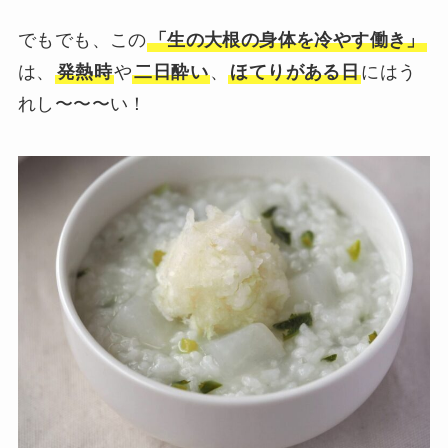
でもでも、
この
「生の大根の身体を冷やす働き」
は、
発熱時
や
二日酔い
、
ほてりがある日
にはう
れし〜〜〜い
！