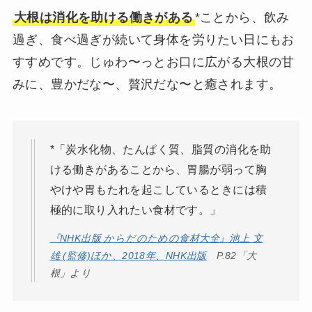
大根は消化を助ける働きがある
*ことから、飲み
過ぎ、食べ過ぎが続いて身体を労りたい日にもお
すすめです。じゅわ〜っとお口に広がる大根の甘
みに、豊かだな〜、贅沢だな〜と癒されます。
*「炭水化物、たんぱく質、脂質の消化を助
ける働きがあることから、胃腸が弱って胸
やけや胃もたれを起こしているときには積
極的に取り入れたい食材です。」
『NHK出版 からだのための食材大全』池上 文
雄 (監修)ほか、2018年、NHK出版
P.82「大
根」より