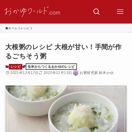
ホーム
レシピ
大根粥のレシピ 大根が甘い！手間が作
るごちそう粥
レシピ
生米からつくるおかゆのレシピ
2021年12月17日
2022年12月13日
お粥研究家 鈴木かゆ